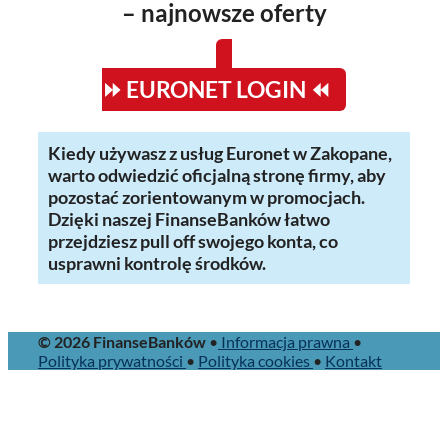
– najnowsze oferty
⏩ EURONET LOGIN ⏪
Kiedy używasz z usług Euronet w Zakopane,
warto odwiedzić oficjalną stronę firmy, aby
pozostać zorientowanym w promocjach.
Dzięki naszej FinanseBanków łatwo
przejdziesz pull off swojego konta, co
usprawni kontrolę środków.
© 2026 FinanseBanków
•
Informacja prawna
•
Polityka prywatności
•
Polityka cookies
•
Kontakt