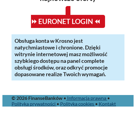
⏩ EURONET LOGIN ⏪
Obsługa konta w Krosno jest
natychmiastowe i chronione. Dzięki
witrynie internetowej masz możliwość
szybkiego dostępu na panel complete
obsługi środków, oraz odkryć promocje
dopasowane realize Twoich wymagań.
© 2026 FinanseBanków
•
Informacja prawna
•
Polityka prywatności
•
Polityka cookies
•
Kontakt