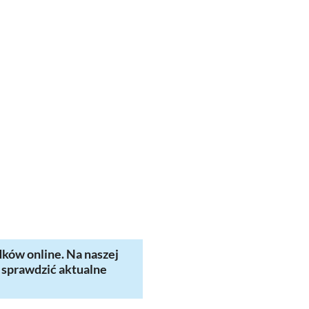
ków online. Na naszej
z sprawdzić aktualne