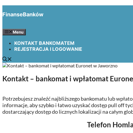
Przejdź
do
FinanseBanków
treści
Menu
KONTAKT BANKOMATEM
REJESTRACJA I LOGOWANIE
Kontakt – bankomat i wpłatomat Euron
Potrzebujesz znaleźć najbliższego bankomatu lub wpłat
informacje, aby szybko i łatwo uzyskać dostęp pull off ty
dostarczający dostęp do licznych lokalizacji na całym gl
Telefon Homla